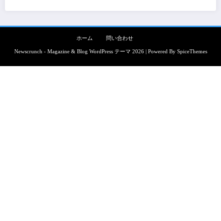
ホーム
問い合わせ
Newscrunch - Magazine & Blog
WordPress
テーマ 2026 | Powered By
SpiceThemes