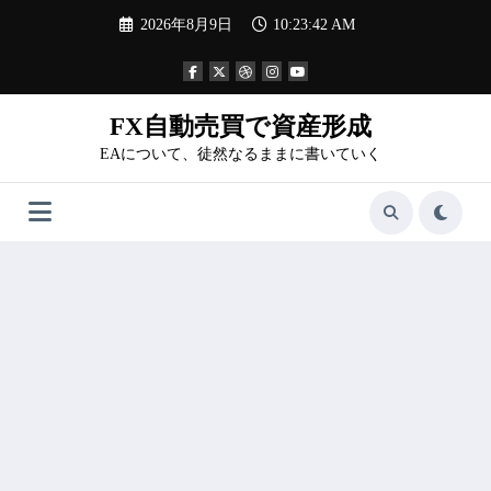
コ
2026年8月9日
10:23:43 AM
ン
テ
ン
ツ
へ
FX自動売買で資産形成
ス
EAについて、徒然なるままに書いていく
キ
ッ
プ